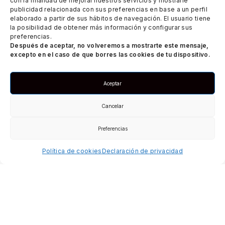
con la finalidad de mejorar nuestros servicios y mostrarle
publicidad relacionada con sus preferencias en base a un perfil
elaborado a partir de sus hábitos de navegación. El usuario tiene
la posibilidad de obtener más información y configurar sus
preferencias.
Después de aceptar, no volveremos a mostrarte este mensaje,
excepto en el caso de que borres las cookies de tu dispositivo.
Aceptar
En
Crab Miniatures
, nos especializamos en el
Cancelar
diseño
Print & Play
de miniaturas y escenografía
compatibles con los principales juegos de wargames
Preferencias
de temática
Fantasy y Sci-Fi
. Nuestro estudio, con
sede en
Valencia, España
, nace de la pasión por la
Política de cookies
Declaración de privacidad
creatividad y el modelado en 3D.
Kickstarter
Instagram
Myminifactory