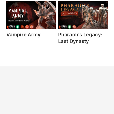
Vampire Army
Pharaoh’s Legacy:
P
Last Dynasty
E