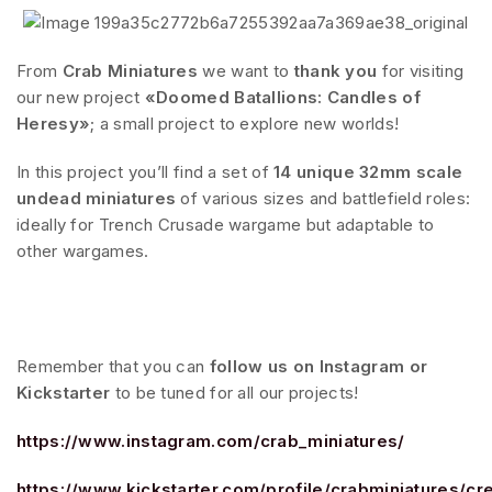
From
Crab Miniatures
we want to
thank you
for visiting
our new project
«Doomed Batallions: Candles of
Heresy»
;
a small project to explore new worlds!
In this project you’ll find a
set of
14 unique 32mm scale
undead miniatures
of various sizes and battlefield roles:
ideally for
Trench Crusade war
game but adaptable to
other
wargames.
Remember that you can
follow us on Instagram or
Kickstarter
to be tuned for all our projects!
https://www.instagram.com/crab_miniatures/
https://www.kickstarter.com/profile/crabminiatures/cr